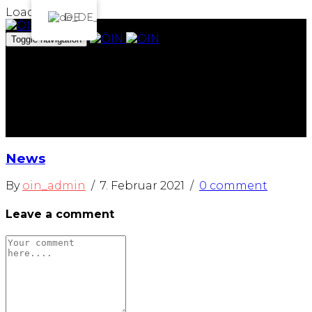
Loading...
DE
Toggle navigation
Das Institut
Projekte
Archiv
Team
Spenden
ArtEmbassy
News
By
oin_admin
/
7. Februar 2021
/
0 comment
Leave a comment