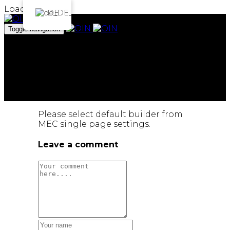
Loading...
DE
Toggle navigation
Das Institut
Projekte
Archiv
Team
Spenden
ArtEmbassy
Please select default builder from
MEC single page settings.
Leave a comment