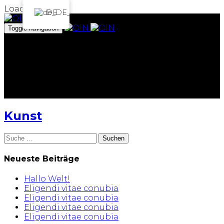
Loading...
DE
Toggle navigation
Das Institut
Projekte
Archiv
Team
Spenden
ArtEmbassy
Kunst
Suche
nach:
Neueste Beiträge
Hallo Welt!
Eligendi vitae conubia
Eligendi vitae conubia
Eligendi vitae conubia
Eligendi vitae conubia