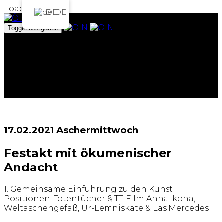
Loading...
DE
Toggle navigation
Das Institut
Projekte
Archiv
Team
Spenden
ArtEmbassy
17.02.2021 Aschermittwoch
Festakt mit ökumenischer
Andacht
1. Gemeinsame Einführung zu den Kunst
Positionen: Totentücher & TT-Film Anna.Ikona,
Weltaschengefäß, Ur-Lemniskate & Las Mercedes