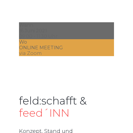
Wann
16.Juni 2021
09:00 - 11:30 Uhr
Wo
ONLINE MEETING
via Zoom
feld:schafft &
feed´INN
Konzept, Stand und