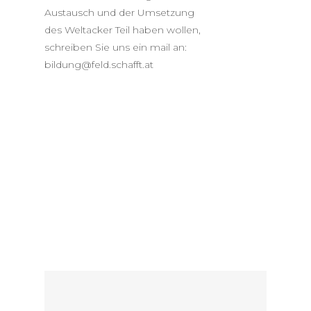
Austausch und der Umsetzung
des Weltacker Teil haben wollen,
schreiben Sie uns ein mail an:
bildung@feld.schafft.at
Erstes Vernetzungstreffen 2021 in der
Markthalle Innsbruck