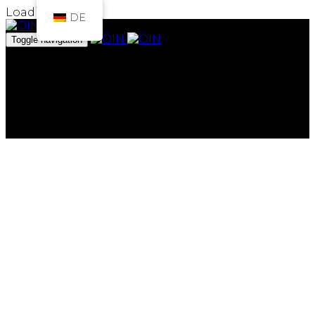
Loading...
DE
Toggle navigation
Das Institut
Projekte
Archiv
Team
Spenden
ArtEmbassy