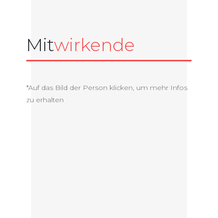
Mit
wirkende
*Auf das Bild der Person klicken, um mehr Infos
zu erhalten
Image
Name
Designation
Bildhauerin,
Nora Ruzsics,
Filmemacherin,
Mag.
Tänzerin
Emmerich
Kassier ÖIN, Aktionist,
Maler, Zeichner,
Weissenberger,
Bildhauer
Mag.